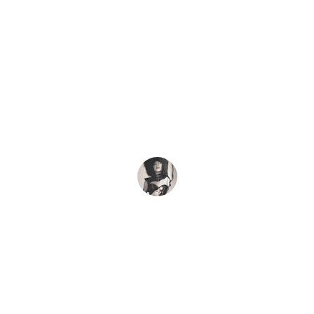
★★★★★
Mistress Mells Sessions sind berauschend, 
sie verschieben Grenzen und erfüllen meine 
tiefsten Fantasien. Ein wirklich 
unvergessliches Erlebnis!
John Doe
★★★★★
Eine bezaubernde Erfahrung! Mistress Mell 
versteht es, Verführung mit Intensität zu 